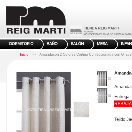
TIENDA REIG MARTI
ALBAIDA
AV JOSEP GINER I MARCO 8 46860 ALBAIDA V
DORMITORIO
BAÑO
SALÓN
MESA
INFAN
Inicio
>>
Amandacon 2 Colores Cortina Confeccionada con Ollaos
Amanda
Amandac
Entrega a
REBAJA
Tejido J