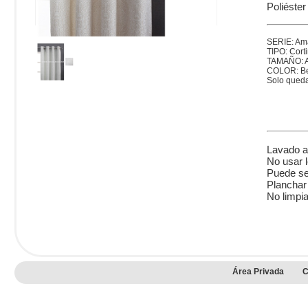
Poliéste
SERIE: A
TIPO: Cort
TAMAÑO: A
COLOR: B
Solo queda
Lavado a
No usar l
Puede se
Planchar 
No limpia
Área Privada
C